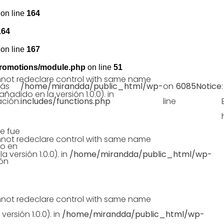
on line
164
164
on line
167
promotions/module.php
on line
51
nnot redeclare control with same name
ás
/home/mirandda/public_html/wp-
on
6085
Notice
adido en la versión 1.0.0). in
ación.
includes/functions.php
line
e fue
nnot redeclare control with same name
o en
versión 1.0.0). in
/home/mirandda/public_html/wp-
ión
nnot redeclare control with same name
rsión 1.0.0). in
/home/mirandda/public_html/wp-