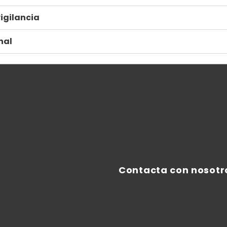
igilancia
nal
Contacta con nosotr
Notice
: La función Elementor\Co