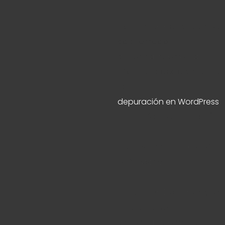
: La función Elementor\Co
sido llamada
de forma incorrecta
. Cannot redeclare control
ve
depuración en WordPress
para más información. (Este
in
/home/mirandda/public_h
6085
Notice
: La función Elementor\Co
sido llamada
de forma incorrecta