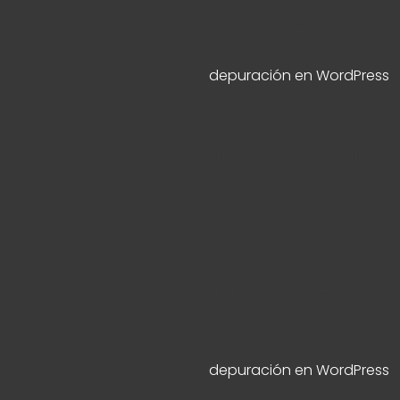
. Cannot redeclare control
ve
depuración en WordPress
para más información. (Este
in
/home/mirandda/public_h
6085
Notice
: La función Elementor\Co
sido llamada
de forma incorrecta
. Cannot redeclare contro
"email_reply_to_options". P
depuración en WordPress
para más información. (Este