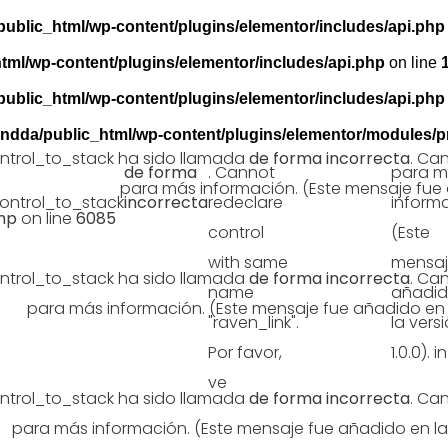
ublic_html/wp-content/plugins/elementor/includes/api.php
tml/wp-content/plugins/elementor/includes/api.php
on line
ublic_html/wp-content/plugins/elementor/includes/api.php
ndda/public_html/wp-content/plugins/elementor/modules/
ntrol_to_stack ha sido llamada
de forma incorrecta
. Ca
de forma
. Cannot
depuración
para m
n en WordPress
para más información. (Este mensaje fue añ
ontrol_to_stack
incorrecta
redeclare
en
inform
hp
on line
6085
control
WordPress
(Este
with same
mensaj
ntrol_to_stack ha sido llamada
de forma incorrecta
. Ca
name
añadid
ess
para más información. (Este mensaje fue añadido en la 
"raven_link".
la vers
Por favor,
1.0.0). in
ve
ntrol_to_stack ha sido llamada
de forma incorrecta
. Ca
s
para más información. (Este mensaje fue añadido en la ve