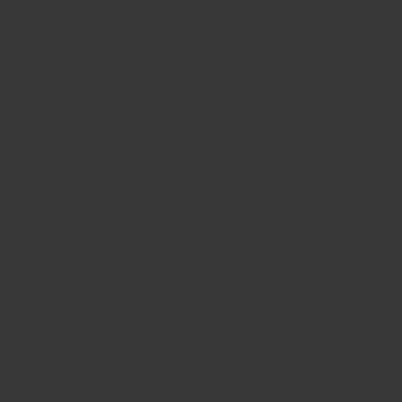
ntrols_Manager::add_control_to_stack ha
 with same name "email_from". Por favor,
 mensaje fue añadido en la versión 1.0.0).
tml/wp-includes/functions.php
on line
ntrols_Manager::add_control_to_stack ha