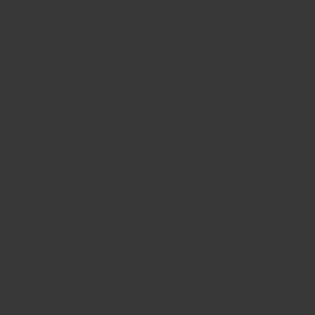
 mensaje fue añadido en la versión 1.0.0).
tml/wp-includes/functions.php
on line
ntrols_Manager::add_control_to_stack ha
 with same name "email_subject". Por
 mensaje fue añadido en la versión 1.0.0).
tml/wp-includes/functions.php
on line