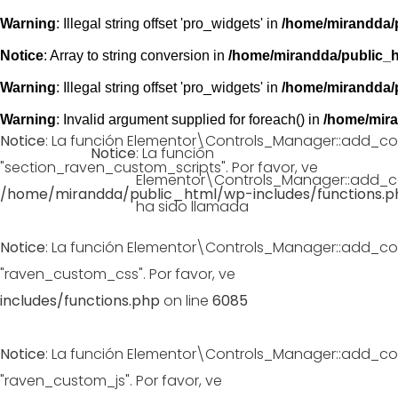
Warning
: Illegal string offset 'pro_widgets' in
/home/mirandda/p
Notice
: Array to string conversion in
/home/mirandda/public_h
Warning
: Illegal string offset 'pro_widgets' in
/home/mirandda/p
Warning
: Invalid argument supplied for foreach() in
/home/mira
Notice
: La función Elementor\Controls_Manager::add_co
Notice
: La función
"section_raven_custom_scripts". Por favor, ve
depuració
Elementor\Controls_Manager::add_c
/home/mirandda/public_html/wp-includes/functions.p
ha sido llamada
Notice
: La función Elementor\Controls_Manager::add_co
"raven_custom_css". Por favor, ve
depuración en WordPr
includes/functions.php
on line
6085
Notice
: La función Elementor\Controls_Manager::add_co
"raven_custom_js". Por favor, ve
depuración en WordPres