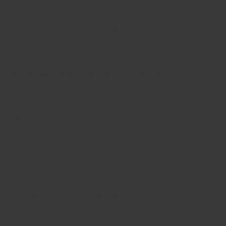
tml/wp-includes/functions.php
on line
ntrols_Manager::add_control_to_stack ha
 with same name "email_reply_to". Por
 mensaje fue añadido en la versión 1.0.0).
tml/wp-includes/functions.php
on line