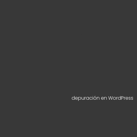
para más información. (Este
in
/home/mirandda/public_h
6085
Notice
: La función Elementor\Co
sido llamada
de forma incorrecta
. Cannot redeclare control
favor, ve
depuración en WordPress
para más información. (Este
in
/home/mirandda/public_h
6085
Notice