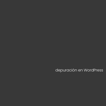
in
/home/mirandda/public_h
6085
Notice
: La función Elementor\Co
sido llamada
de forma incorrecta
. Cannot redeclare control
favor, ve
depuración en WordPress
para más información. (Este
in
/home/mirandda/public_h
6085
Notice