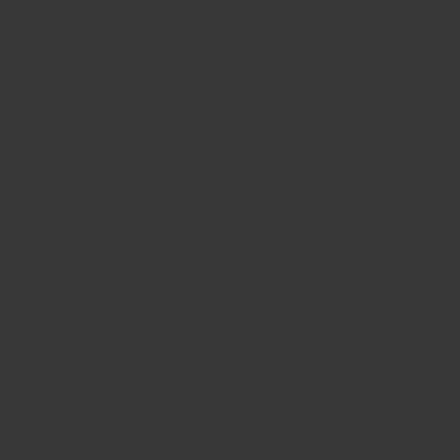
 with same name "section_email". Por
 mensaje fue añadido en la versión 1.0.0).
tml/wp-includes/functions.php
on line
ntrols_Manager::add_control_to_stack ha
with same name "email_to". Por favor, ve