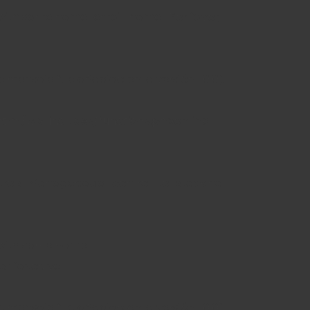
 with same name "email_name". Por favor,
 mensaje fue añadido en la versión 1.0.0).
tml/wp-includes/functions.php
on line
ntrols_Manager::add_control_to_stack ha
l with same name
or favor, ve
 mensaje fue añadido en la versión 1.0.0).