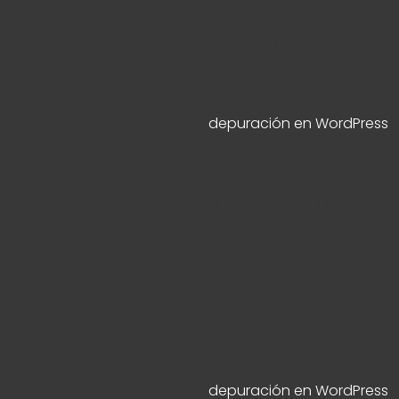
sido llamada
de forma incorrecta
. Cannot redeclare control
favor, ve
depuración en WordPress
para más información. (Este
in
/home/mirandda/public_h
6085
Notice
: La función Elementor\Co
sido llamada
de forma incorrecta
. Cannot redeclare control 
depuración en WordPress